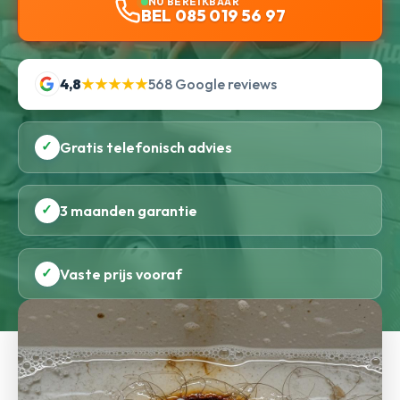
NU BEREIKBAAR
BEL 085 019 56 97
4,8
★★★★★
568 Google reviews
✓
Gratis telefonisch advies
✓
3 maanden garantie
✓
Vaste prijs vooraf