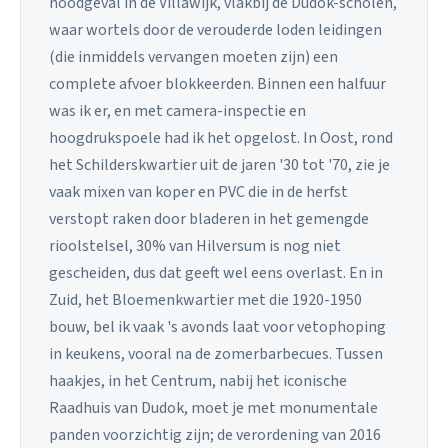
noodgeval in de Villawijk, vlakbij de Dudok-scholen,
waar wortels door de verouderde loden leidingen
(die inmiddels vervangen moeten zijn) een
complete afvoer blokkeerden. Binnen een halfuur
was ik er, en met camera-inspectie en
hoogdrukspoele had ik het opgelost. In Oost, rond
het Schilderskwartier uit de jaren '30 tot '70, zie je
vaak mixen van koper en PVC die in de herfst
verstopt raken door bladeren in het gemengde
rioolstelsel, 30% van Hilversum is nog niet
gescheiden, dus dat geeft wel eens overlast. En in
Zuid, het Bloemenkwartier met die 1920-1950
bouw, bel ik vaak 's avonds laat voor vetophoping
in keukens, vooral na de zomerbarbecues. Tussen
haakjes, in het Centrum, nabij het iconische
Raadhuis van Dudok, moet je met monumentale
panden voorzichtig zijn; de verordening van 2016