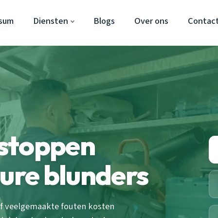
rsum
Diensten
Blogs
Over ons
Contac
stoppen
dure blunders
jf veelgemaakte fouten kosten