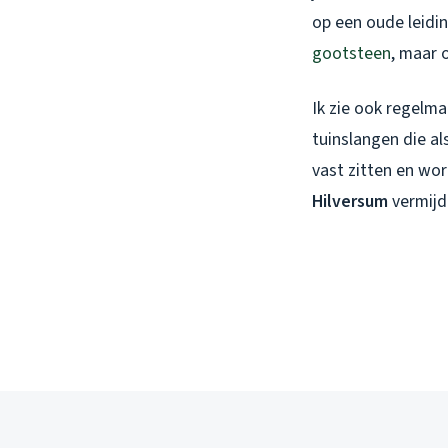
op een oude leidin
gootsteen
, maar o
Ik zie ook regelma
tuinslangen die al
vast zitten en wo
Hilversum
vermijde