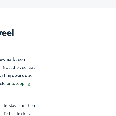
veel
bouwmarkt een
. Nou, die veer zat
dat hij dwars door
nele
ontstopping
hilderskwartier heb
s. Te harde druk