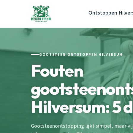
Ontstoppen Hilve
GOOTSTEEN ONTSTOPPEN HILVERSUM
Fouten
gootsteenont
Hilversum: 5 
Gootsteenontstopping lijkt simpel, maar vi