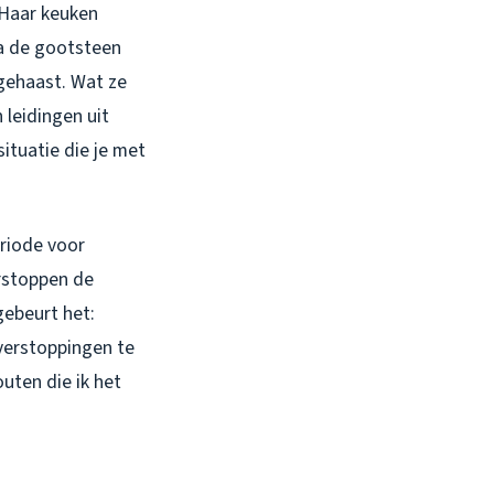
 Haar keuken
ia de gootsteen
 gehaast. Wat ze
 leidingen uit
ituatie die je met
periode voor
rstoppen de
gebeurt het:
 verstoppingen te
uten die ik het