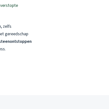
n
verstopte
, zelfs
 het gereedschap
steenontstoppen
ess.