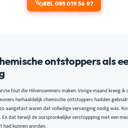
BEL 085 019 56 97
Chemische ontstoppers als e
ng
uurste fout die Hilversummers maken. Vorige maand kreeg ik 
oners herhaaldelijk chemische ontstoppers hadden gebruikt
 zo aangetast waren dat volledige vervanging nodig was. Kos
. En dat terwijl de oorspronkelijke verstoppping met een me
st had kunnen worden.