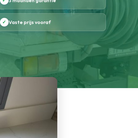
✓
3 maanden garantie
✓
Vaste prijs vooraf