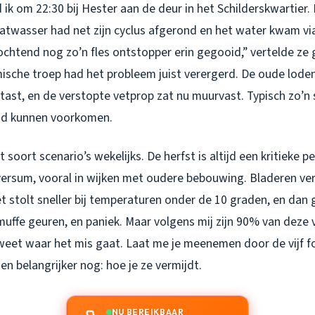
ik om 22:30 bij Hester aan de deur in het Schilderskwartier.
aatwasser had net zijn cyclus afgerond en het water kwam v
ochtend nog zo’n fles ontstopper erin gegooid,” vertelde ze
mische troep had het probleem juist verergerd. De oude loden
st, en de verstopte vetprop zat nu muurvast. Typisch zo’n s
had kunnen voorkomen.
it soort scenario’s wekelijks. De herfst is altijd een kritieke 
versum, vooral in wijken met oudere bebouwing. Bladeren ve
t stolt sneller bij temperaturen onder de 10 graden, en dan 
muffe geuren, en paniek. Maar volgens mij zijn 90% van deze
weet waar het mis gaat. Laat me je meenemen door de vijf fo
n belangrijker nog: hoe je ze vermijdt.
NU BEREIKBAAR