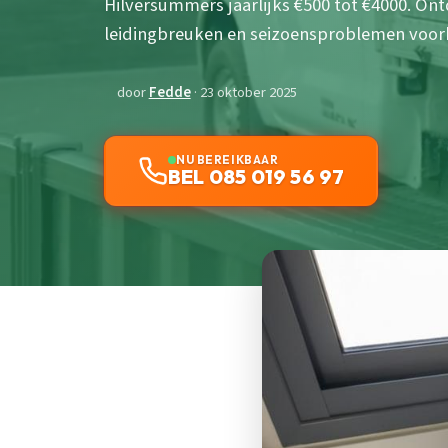
Hilversummers jaarlijks €500 tot €4000. On
leidingbreuken en seizoensproblemen voor
door
Fedde
· 23 oktober 2025
NU BEREIKBAAR
BEL 085 019 56 97