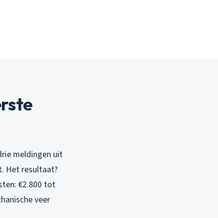
erste
drie meldingen uit
. Het resultaat?
ten: €2.800 tot
chanische veer