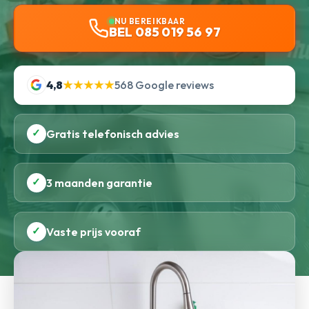
NU BEREIKBAAR
BEL 085 019 56 97
4,8
★★★★★
568 Google reviews
✓
Gratis telefonisch advies
✓
3 maanden garantie
✓
Vaste prijs vooraf