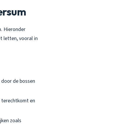
versum
m. Hieronder
letten, vooral in
l door de bossen
p terechtkomt en
jken zoals