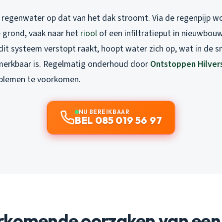
regenwater op dat van het dak stroomt. Via de regenpijp wo
 grond, vaak naar het
riool
of een infiltratieput in nieuwbou
it systeem verstopt raakt, hoopt water zich op, wat in de s
merkbaar is. Regelmatig onderhoud door
Ontstoppen Hilve
oblemen te voorkomen.
NU BEREIKBAAR
BEL 085 019 56 97
rkomende oorzaken van een