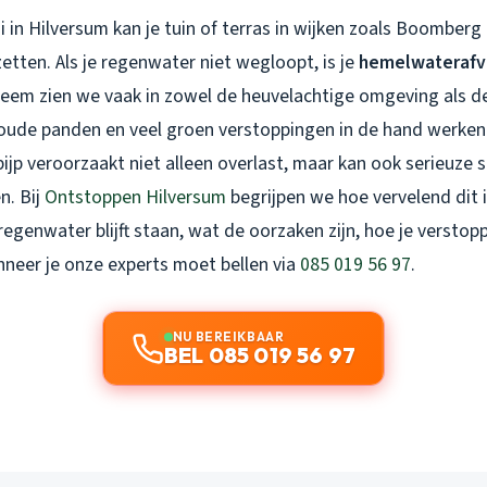
i in Hilversum kan je tuin of terras in wijken zoals Boomberg
etten. Als je
regenwater niet wegloopt
, is je
hemelwaterafv
bleem zien we vaak in zowel de heuvelachtige omgeving als de
oude panden en veel groen verstoppingen in de hand werken
jp veroorzaakt niet alleen overlast, maar kan ook serieuze 
n. Bij
Ontstoppen Hilversum
begrijpen we hoe vervelend dit i
regenwater blijft staan, wat de oorzaken zijn, hoe je verstop
eer je onze experts moet bellen via
085 019 56 97
.
NU BEREIKBAAR
BEL 085 019 56 97