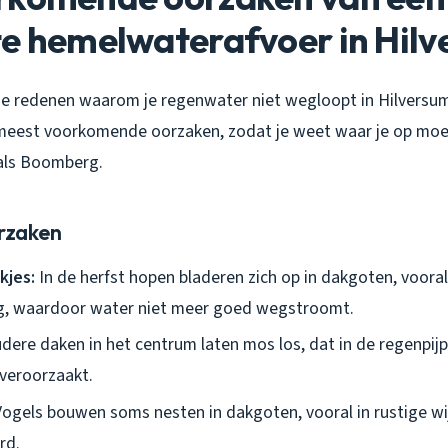
te hemelwaterafvoer in Hil
ende redenen waarom je
regenwater niet wegloopt
in Hilversu
eest voorkomende oorzaken, zodat je weet waar je op moet 
oals Boomberg.
orzaken
kjes:
In de herfst hopen bladeren zich op in dakgoten, voora
g, waardoor water niet meer goed wegstroomt.
dere daken in het centrum laten mos los, dat in de regenpij
veroorzaakt.
ogels bouwen soms nesten in dakgoten, vooral in rustige wi
rd.