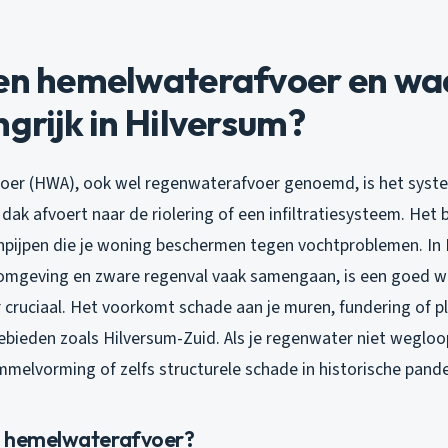
een hemelwaterafvoer en wa
ngrijk in Hilversum?
oer (HWA), ook wel regenwaterafvoer genoemd, is het syst
dak afvoert naar de riolering of een infiltratiesysteem. Het 
pijpen die je woning beschermen tegen vochtproblemen. In 
 omgeving en zware regenval vaak samengaan, is een goed 
cruciaal. Het voorkomt schade aan je muren, fundering of pl
ebieden zoals Hilversum-Zuid. Als je
regenwater niet wegloo
mmelvorming of zelfs structurele schade in historische pand
n hemelwaterafvoer?