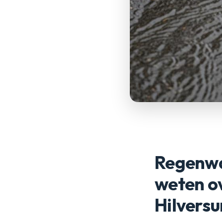
Regenwat
weten o
Hilvers