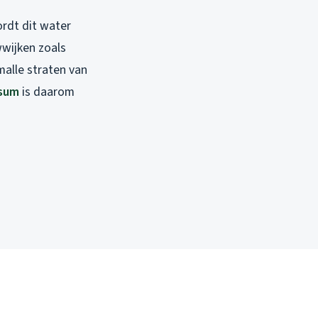
rdt dit water
wwijken zoals
malle straten van
rsum
is daarom