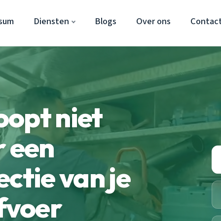
rsum
Diensten
Blogs
Over ons
Contac
opt niet
r een
ctie van je
fvoer