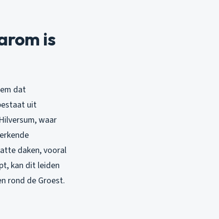
arom is
eem dat
bestaat uit
Hilversum, waar
werkende
atte daken, vooral
pt
, kan dit leiden
en rond de Groest.