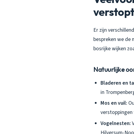
verstop
Er zijn verschill
bespreken we de m
bosrijke wijken z
Natuurlijke o
Bladeren en ta
in Trompenber
Mos en vuil:
Ou
verstoppingen 
Vogelnesten:
V
Hilversum-Noo