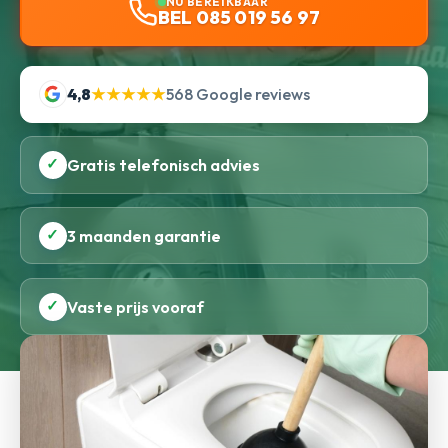
NU BEREIKBAAR
BEL 085 019 56 97
4,8
★★★★★
568 Google reviews
✓
Gratis telefonisch advies
✓
3 maanden garantie
✓
Vaste prijs vooraf