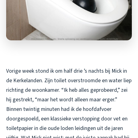
Vorige week stond ik om half drie ’s nachts bij Mick in
de Kerkelanden. Zijn toilet overstroomde en water liep
richting de woonkamer. “Ik heb alles geprobeerd,” zei
hij gestrekt, “maar het wordt alleen maar erger.”
Binnen twintig minuten had ik de hoofdafvoer
doorgespoeld, een klassieke verstopping door vet en
toiletpapier in die oude loden leidingen uit de jaren
vijftig. Wat Mick niet wist: met de juiste aanpak had hij