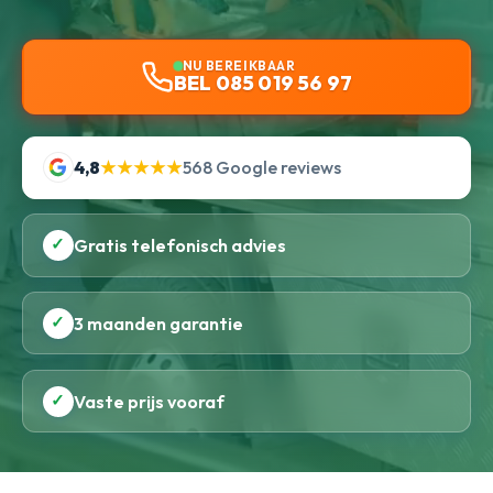
NU BEREIKBAAR
BEL 085 019 56 97
4,8
★★★★★
568 Google reviews
✓
Gratis telefonisch advies
✓
3 maanden garantie
✓
Vaste prijs vooraf