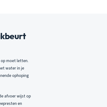
akbeurt
 op moet letten.
et water in je
ginnende ophoping
de afvoer wijst op
zeepresten en