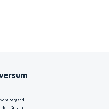
lversum
 loopt tergend
den. Dit zijn