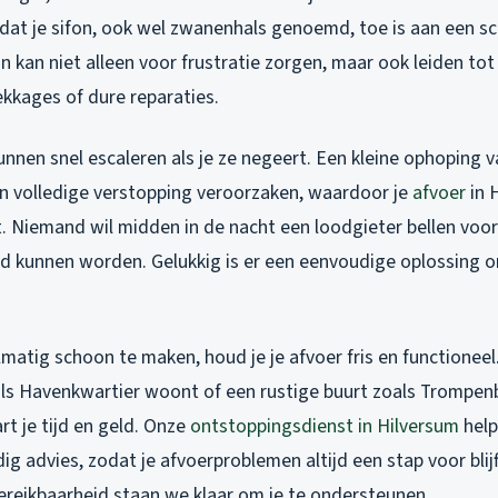
 dat je sifon, ook wel zwanenhals genoemd, toe is aan een 
n kan niet alleen voor frustratie zorgen, maar ook leiden tot
ekkages of dure reparaties.
nen snel escaleren als je ze negeert. Een kleine ophoping v
n volledige verstopping veroorzaken, waardoor je
afvoer
in 
. Niemand wil midden in de nacht een loodgieter bellen voo
 kunnen worden. Gelukkig is er een eenvoudige oplossing o
lmatig schoon te maken, houd je je afvoer fris en functioneel.
als Havenkwartier woont of een rustige buurt zoals Trompenb
t je tijd en geld. Onze
ontstoppingsdienst in Hilversum
help
ig advies, zodat je afvoerproblemen altijd een stap voor blijf
bereikbaarheid staan we klaar om je te ondersteunen.