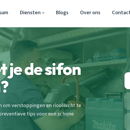
rsum
Diensten
Blogs
Over ons
Contac
je de sifon
?
 om verstoppingen en rioollucht te
reventieve tips voor een schone