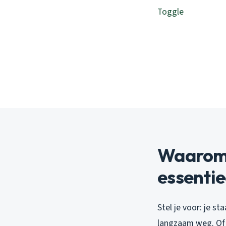
Toggle
Waarom 
essentiee
Stel je voor: je s
langzaam weg. Of e