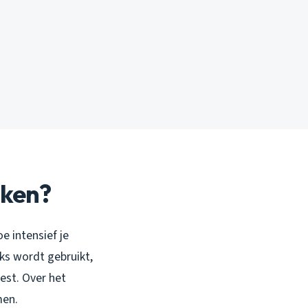
aken?
e intensief je
jks wordt gebruikt,
est. Over het
men.