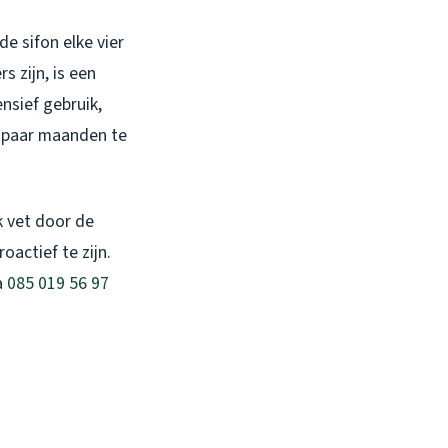
e sifon elke vier
 zijn, is een
nsief gebruik,
e paar maanden te
k vet door de
oactief te zijn.
a
085 019 56 97