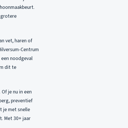
schoonmaakbeurt.
 grotere
an vet, haren of
Hilversum-Centrum
r een noodgeval
m dit te
 Of je nu in een
erg, preventief
t je met snelle
t. Met 30+ jaar