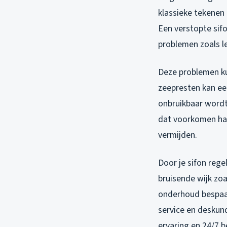
klassieke tekenen
Een verstopte sifo
problemen zoals l
Deze problemen kun
zeepresten kan ee
onbruikbaar wordt
dat voorkomen had
vermijden.
Door je sifon rege
bruisende wijk zo
onderhoud bespaar
service en deskund
ervaring en 24/7 