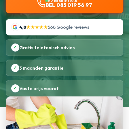
NU BEREIKBAAR
BEL 085 019 56 97
4,8
★★★★★
568 Google reviews
✓
Gratis telefonisch advies
✓
3 maanden garantie
✓
Vaste prijs vooraf