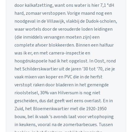
door kalkafzetting, want ons water is hier 7,1 °dH
hard, zomaar verstoppen. Vorige maand nog een
noodgeval in de Villawijk, vlakbij de Dudok-scholen,
waar wortels door de verouderde loden leidingen
(die inmiddels vervangen moeten zijn) een
complete afvoer blokkeerden. Binnen een halfuur
was ik er, en met camera-inspectie en
hoogdrukspoele had ik het opgelost. In Oost, rond
het Schilderskwartier uit de jaren '30 tot '70, zie je
vaak mixen van koper en PVC die in de herfst
verstopt raken door bladeren in het gemengde
rioolstelsel, 30% van Hilversum is nog niet
gescheiden, dus dat geeft wel eens overlast. En in
Zuid, het Bloemenkwartier met die 1920-1950
bouw, bel ik vaak 's avonds laat voor vetophoping
in keukens, vooral na de zomerbarbecues. Tussen