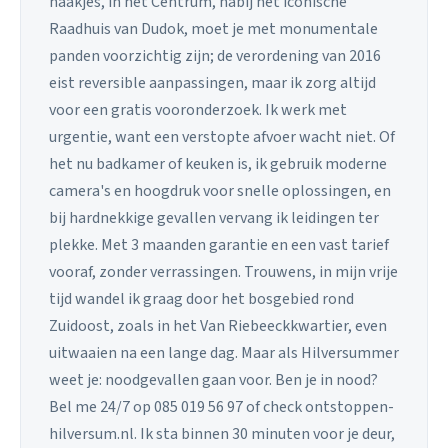
haakjes, in het Centrum, nabij het iconische
Raadhuis van Dudok, moet je met monumentale
panden voorzichtig zijn; de verordening van 2016
eist reversible aanpassingen, maar ik zorg altijd
voor een gratis vooronderzoek. Ik werk met
urgentie, want een verstopte afvoer wacht niet. Of
het nu badkamer of keuken is, ik gebruik moderne
camera's en hoogdruk voor snelle oplossingen, en
bij hardnekkige gevallen vervang ik leidingen ter
plekke. Met 3 maanden garantie en een vast tarief
vooraf, zonder verrassingen. Trouwens, in mijn vrije
tijd wandel ik graag door het bosgebied rond
Zuidoost, zoals in het Van Riebeeckkwartier, even
uitwaaien na een lange dag. Maar als Hilversummer
weet je: noodgevallen gaan voor. Ben je in nood?
Bel me 24/7 op 085 019 56 97 of check ontstoppen-
hilversum.nl. Ik sta binnen 30 minuten voor je deur,