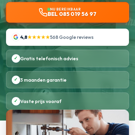
NU BEREIKBAAR
BEL 085 019 56 97
4,8
★★★★★
568 Google reviews
✓
Gratis telefonisch advies
✓
3 maanden garantie
✓
Vaste prijs vooraf