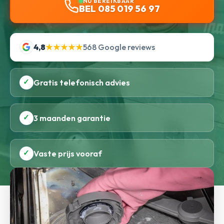
NU BEREIKBAAR
BEL 085 019 56 97
4,8
★★★★★
568 Google reviews
✓
Gratis telefonisch advies
✓
3 maanden garantie
✓
Vaste prijs vooraf