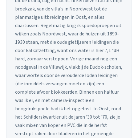
uit de brand, dag en nacht. Ik ken deze stad als mijn
broekzak, van de villa's in Noordwest tot de
planmatige uitbreidingen in Oost, en alles
daartussen. Regelmatig krijg ik spoedoproepen uit
wijken zoals Noordwest, waar de huizen uit 1890-
1930 staan, met die oude gietijzeren leidingen die
door kalkafzetting, want ons water is hier 7,1 °dH
hard, zomaar verstoppen. Vorige maand nog een
noodgeval in de Villawijk, vlakbij de Dudok-scholen,
waar wortels door de verouderde loden leidingen
(die inmiddels vervangen moeten zijn) een
complete afvoer blokkeerden. Binnen een halfuur
was ik er, en met camera-inspectie en
hoogdrukspoele had ik het opgelost. In Oost, rond
het Schilderskwartier uit de jaren '30 tot '70, zie je
vaak mixen van koper en PVC die in de herfst
verstopt raken door bladeren in het gemengde