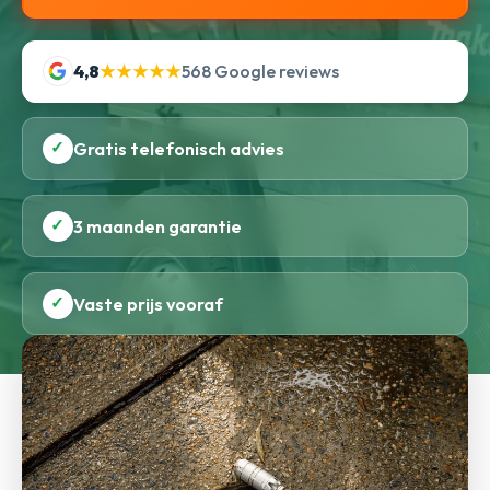
4,8
★★★★★
568 Google reviews
✓
Gratis telefonisch advies
✓
3 maanden garantie
✓
Vaste prijs vooraf