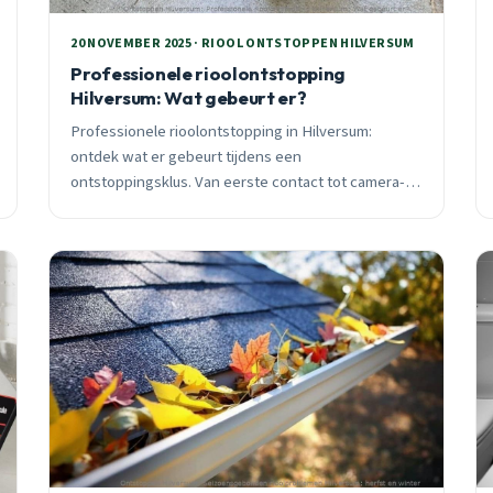
20 NOVEMBER 2025 · RIOOL ONTSTOPPEN HILVERSUM
Professionele rioolontstopping
Hilversum: Wat gebeurt er?
Professionele rioolontstopping in Hilversum:
ontdek wat er gebeurt tijdens een
ontstoppingsklus. Van eerste contact tot camera-
inspectie en hogedruk reiniging. Wijk-specifieke
aanpak voor Astronomische buurt, Plan Noord en
Erfgooiers. 24/7 spoedhulp beschikbaar.