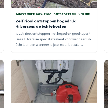
14 DECEMBER 2025 · RIOOL ONTSTOPPEN HILVERSUM
Zelf riool ontstoppen hogedruk
Hilversum: de échte kosten
Is zelf riool ontstoppen met hogedruk goedkoper?
Deze Hilversum specialist rekent voor wanneer DIY
écht loont en wanneer je juist meer betaalt.
Inclusief verzekeringsrisico’s en seizoensadvies.