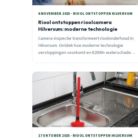
6 NOVEMBER 2025 · RIOOL ONTSTOPPEN HILVERSUM
Riool ontstoppen rioolcamera
Hilversum: moderne technologie
Camera-inspectie transformeert rioolonderhoud in
Hilversum. Ontdek hoe moderne technologie
verstoppingen voorkomt en €2000+ waterschade
bespaart. 24/7 beschikbaar met 3 maanden garantie.
17 OKTOBER 2025 · RIOOL ONTSTOPPEN HILVERSUM