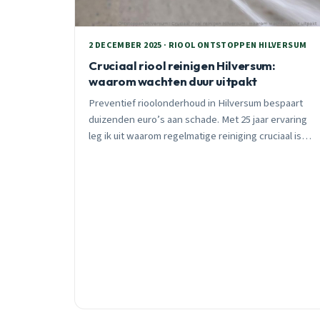
2 DECEMBER 2025 · RIOOL ONTSTOPPEN HILVERSUM
Cruciaal riool reinigen Hilversum:
waarom wachten duur uitpakt
Preventief rioolonderhoud in Hilversum bespaart
duizenden euro’s aan schade. Met 25 jaar ervaring
leg ik uit waarom regelmatige reiniging cruciaal is
voor jouw woning, welke waarschuwingssignalen je
moet herkennen, en hoe moderne technieken
problemen vroegtijdig detecteren.