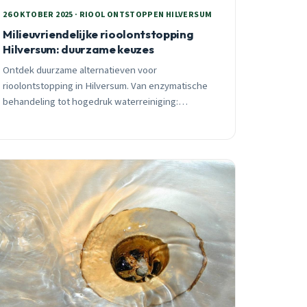
26 OKTOBER 2025 · RIOOL ONTSTOPPEN HILVERSUM
Milieuvriendelijke rioolontstopping
Hilversum: duurzame keuzes
Ontdek duurzame alternatieven voor
rioolontstopping in Hilversum. Van enzymatische
behandeling tot hogedruk waterreiniging:
effectieve methoden zonder chemie of
leidingschade. Praktische tips per wijk.