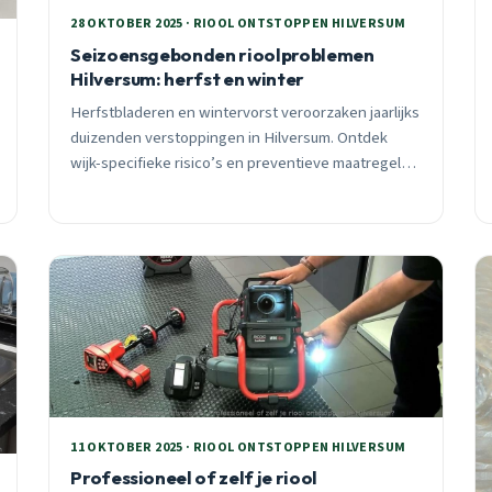
28 OKTOBER 2025 · RIOOL ONTSTOPPEN HILVERSUM
Seizoensgebonden rioolproblemen
Hilversum: herfst en winter
Herfstbladeren en wintervorst veroorzaken jaarlijks
duizenden verstoppingen in Hilversum. Ontdek
wijk-specifieke risico’s en preventieve maatregelen
die je €500-1200 aan noodreparaties besparen.
11 OKTOBER 2025 · RIOOL ONTSTOPPEN HILVERSUM
Professioneel of zelf je riool