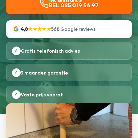
NU BEREIKBAAR
BEL 085 019 56 97
4,8
★★★★★
568 Google reviews
✓
Gratis telefonisch advies
✓
3 maanden garantie
✓
Vaste prijs vooraf