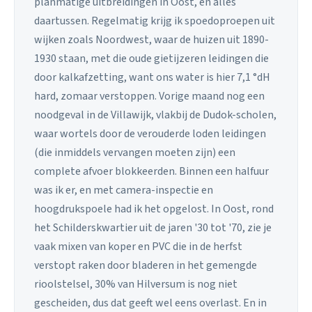
planmatige uitbreidingen in Oost, en alles
daartussen. Regelmatig krijg ik spoedoproepen uit
wijken zoals Noordwest, waar de huizen uit 1890-
1930 staan, met die oude gietijzeren leidingen die
door kalkafzetting, want ons water is hier 7,1 °dH
hard, zomaar verstoppen. Vorige maand nog een
noodgeval in de Villawijk, vlakbij de Dudok-scholen,
waar wortels door de verouderde loden leidingen
(die inmiddels vervangen moeten zijn) een
complete afvoer blokkeerden. Binnen een halfuur
was ik er, en met camera-inspectie en
hoogdrukspoele had ik het opgelost. In Oost, rond
het Schilderskwartier uit de jaren '30 tot '70, zie je
vaak mixen van koper en PVC die in de herfst
verstopt raken door bladeren in het gemengde
rioolstelsel, 30% van Hilversum is nog niet
gescheiden, dus dat geeft wel eens overlast. En in