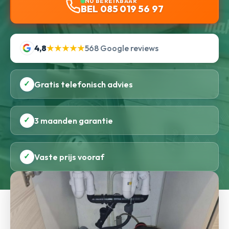
NU BEREIKBAAR
BEL 085 019 56 97
4,8
★★★★★
568 Google reviews
✓
Gratis telefonisch advies
✓
3 maanden garantie
✓
Vaste prijs vooraf